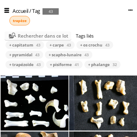
Accueil
/
Tag
43
trapèze
Rechercher dans ce lot
Tags liés
+ capitatum
43
+ carpe
43
+ os crochu
43
+ pyramidal
43
+ scapho-lunaire
43
+ trapézoïde
43
+ pisiforme
41
+ phalange
32