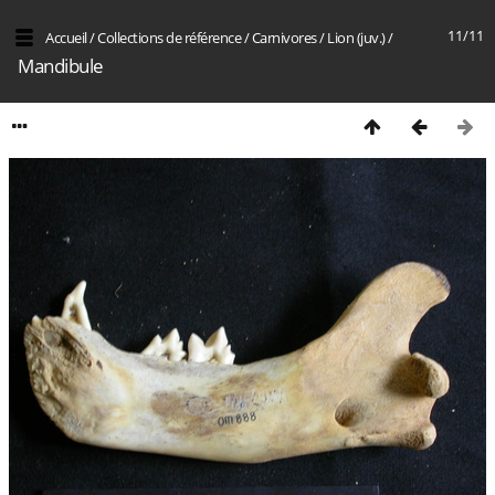
11/11
Accueil
/
Collections de référence
/
Carnivores
/
Lion (juv.)
/
Mandibule