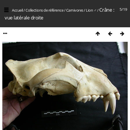
Crâne :
5/19
Accueil
/
Collections de référence
/
Carnivores
/
Lion ♂
/
vue latérale droite