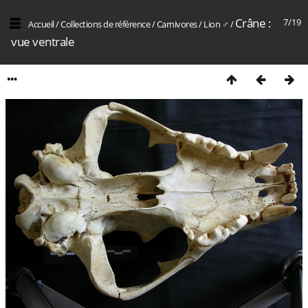
Crâne :
7/19
Accueil
/
Collections de référence
/
Carnivores
/
Lion ♂
/
vue ventrale