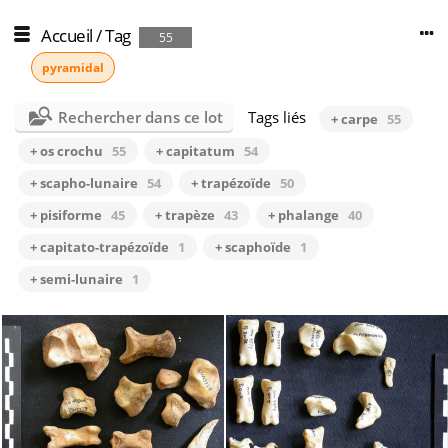
Accueil
/
Tag
55
pyramidal
Rechercher dans ce lot
Tags liés
+ carpe
55
+ os crochu
55
+ capitatum
54
+ scapho-lunaire
54
+ trapézoïde
50
+ pisiforme
45
+ trapèze
43
+ phalange
40
+ capitato-trapézoïde
1
+ scaphoïde
1
+ semi-lunaire
1