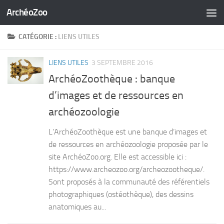
ArchéoZoo
Skip to content
CATÉGORIE :
LIENS UTILES
LIENS UTILES
3 SEPTEMBRE 2016
ArchéoZoothèque : banque
d’images et de ressources en
archéozoologie
L’ArchéoZoothèque est une banque d’images et
de ressources en archéozoologie proposée par le
site ArchéoZoo.org. Elle est accessible ici :
https://www.archeozoo.org/archeozootheque/.
Sont proposés à la communauté des référentiels
photographiques (ostéothèque), des dessins
anatomiques au...