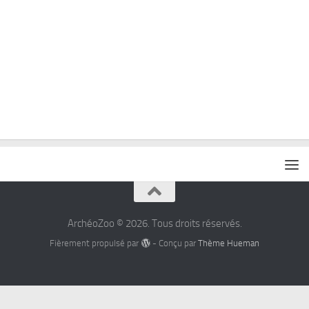
ArchéoZoo © 2026. Tous droits réservés.
Fièrement propulsé par
- Conçu par
Thème Hueman