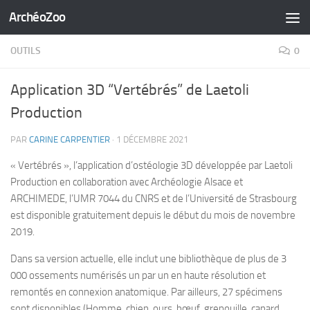
ArchéoZoo
Skip to content
OUTILS
0
Application 3D “Vertébrés” de Laetoli
Production
PAR
CARINE CARPENTIER
·
1 DÉCEMBRE 2021
« Vertébrés », l’application d’ostéologie 3D développée par Laetoli
Production en collaboration avec Archéologie Alsace et
ARCHIMEDE, l’UMR 7044 du CNRS et de l’Université de Strasbourg
est disponible gratuitement depuis le début du mois de novembre
2019.
Dans sa version actuelle, elle inclut une bibliothèque de plus de 3
000 ossements numérisés un par un en haute résolution et
remontés en connexion anatomique. Par ailleurs, 27 spécimens
sont disponibles (Homme, chien, ours, bœuf, grenouille, canard,