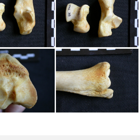
pula : vue médiale
Scapula : vue ventrale
alus et calcanéus
Talus et calcanéus
a : partie proximale
Tibia et fibula : partie distale