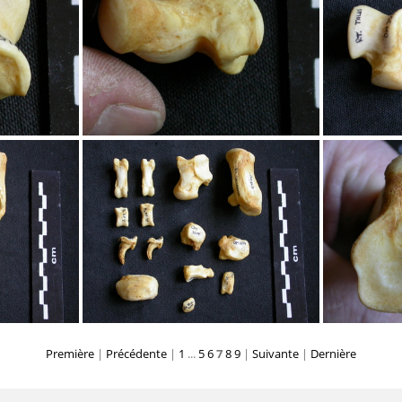
térale
Scapula : vue latérale
Sca
Talus
T
Première
|
Précédente
|
1
...
5
6
7
8
9
|
Suivante
|
Dernière
nges
Tarse et phalanges
Tibi