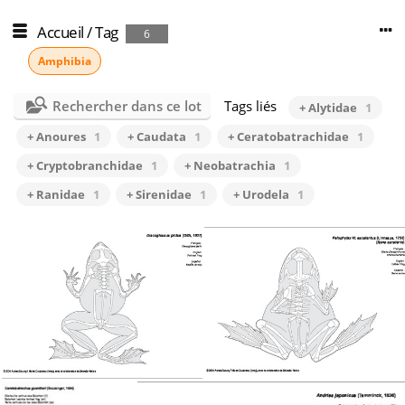
Accueil
/
Tag
6
Amphibia
Rechercher dans ce lot
Tags liés
+ Alytidae
1
+ Anoures
1
+ Caudata
1
+ Ceratobatrachidae
1
+ Cryptobranchidae
1
+ Neobatrachia
1
+ Ranidae
1
+ Sirenidae
1
+ Urodela
1