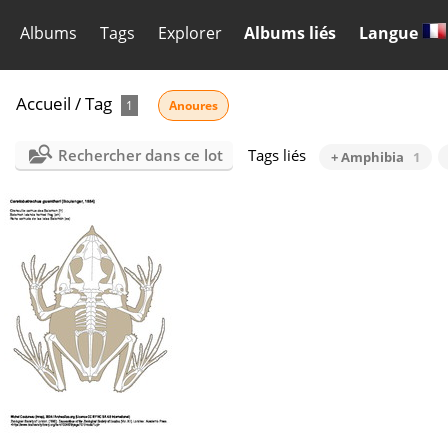
Albums
Tags
Explorer
Albums liés
Langue
Accueil
/
Tag
1
Anoures
Rechercher dans ce lot
Tags liés
+ Amphibia
1