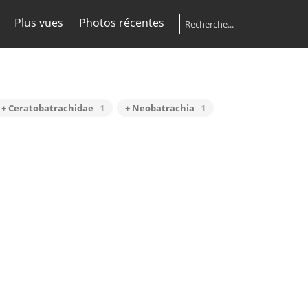
Plus vues
Photos récentes
+ Ceratobatrachidae
1
+ Neobatrachia
1