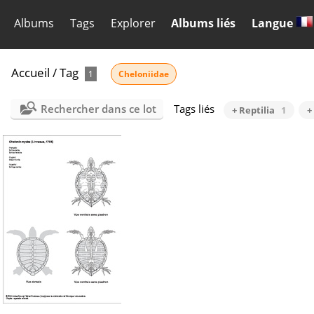
Albums
Tags
Explorer
Albums liés
Langue
Accueil
/
Tag
1
Cheloniidae
Rechercher dans ce lot
Tags liés
+ Reptilia
1
+