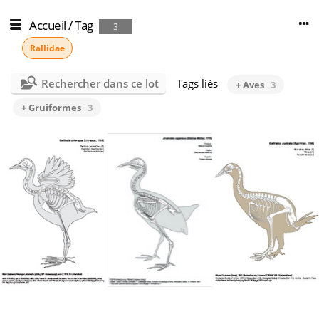
Accueil
/
Tag
3
Rallidae
Rechercher dans ce lot
Tags liés
+ Aves
3
+ Gruiformes
3