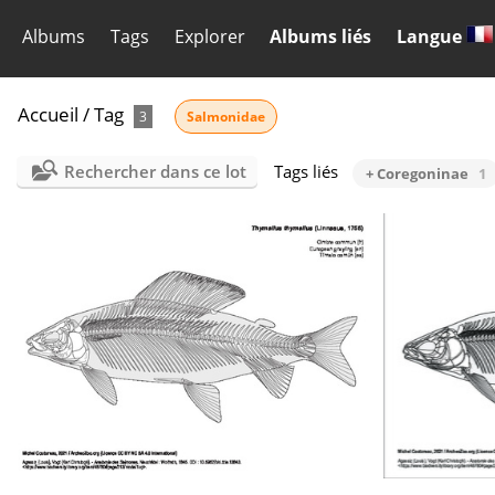
Albums
Tags
Explorer
Albums liés
Langue
Accueil
/
Tag
3
Salmonidae
Rechercher dans ce lot
Tags liés
+ Coregoninae
1