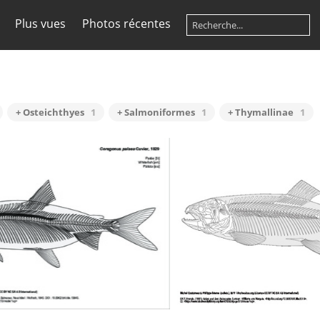
Plus vues
Photos récentes
+ Osteichthyes
1
+ Salmoniformes
1
+ Thymallinae
1