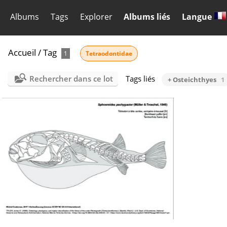
Albums
Tags
Explorer
Albums liés
Langue
Accueil
/
Tag
1
Tetraodontidae
Rechercher dans ce lot
Tags liés
+ Osteichthyes
1