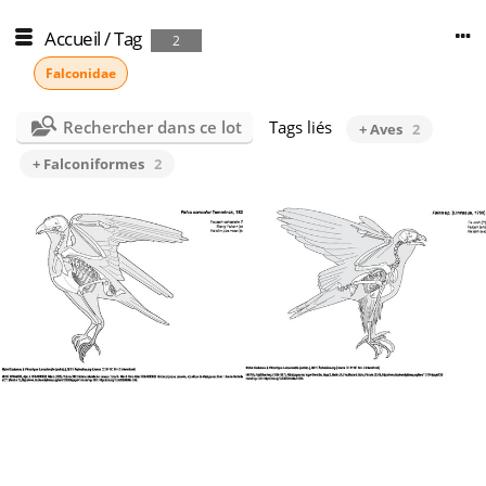
Accueil
/
Tag
2
Falconidae
Rechercher dans ce lot
Tags liés
+ Aves
2
+ Falconiformes
2