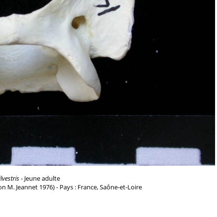
ilvestris
- Jeune adulte
n M. Jeannet 1976) - Pays : France, Saône-et-Loire