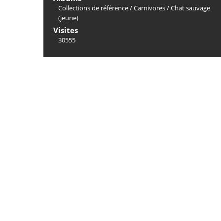
Collections de référence
/
Carnivores
/
Chat sauvage
(jeune)
Visites
30555