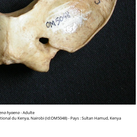
ena hyaena
- Adulte
tional du Kenya, Nairobi (Id:OM5048) - Pays : Sultan Hamud, Kenya