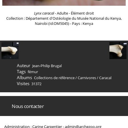
Lynx caracal
- Adulte - Élément droit
Collection : Département d'Ostéologie du Musée National du Kenya,
Nairobi (Id:OM5045) - Pays : Kenya
Auteur
Jean-Philip Brugal
Tags
fémur
Albums
Collections de référence
/
Carnivores
/
Caracal
Visites
31372
Nous contacter
Administration : Carine Carpentier -
admin@archezoo.org