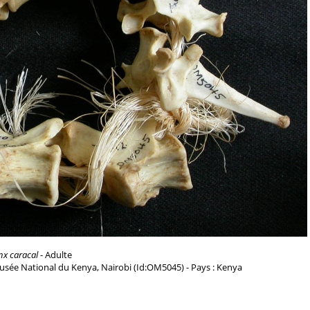
nx caracal
- Adulte
usée National du Kenya, Nairobi (Id:OM5045) - Pays : Kenya