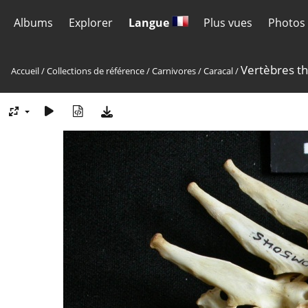
Albums
Explorer
Langue
Plus vues
Photos 
Vertèbres t
Accueil
/
Collections de référence
/
Carnivores
/
Caracal
/