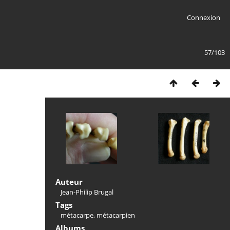
Connexion
57/103
Auteur
Jean-Philip Brugal
Tags
métacarpe
,
métacarpien
Albums