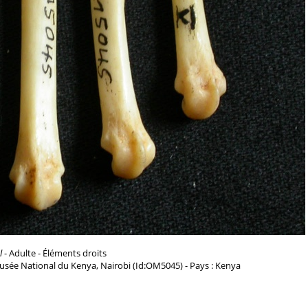
l
- Adulte - Éléments droits
usée National du Kenya, Nairobi (Id:OM5045) - Pays : Kenya