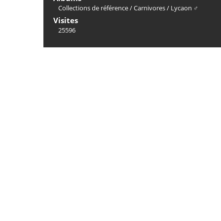
Collections de référence
/
Carnivores
/
Lycaon ♂
Visites
25596