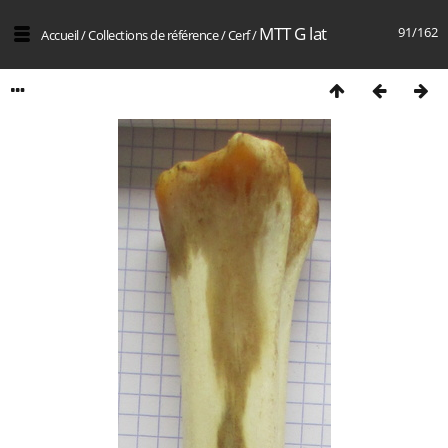
MTT G lat
91/162
Accueil
/
Collections de référence
/
Cerf
/