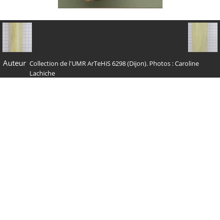
Auteur
Collection de l'UMR ArTeHiS 6298 (Dijon). Photos : Caroline
Lachiche
Tags
Cervus elaphus
Albums
Collections de référence
/
Cerf
Visites
32556
Nous contacter
Administration : Carine Carpentier -
admin@archezoo.org
Dessins vectoriels : Michel Coutureau -
coutureaum@aol.com