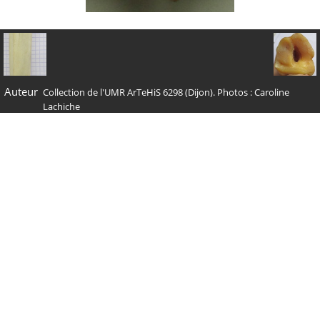
Auteur
Collection de l'UMR ArTeHiS 6298 (Dijon). Photos : Caroline
Lachiche
Tags
Cervus elaphus
Albums
Collections de référence
/
Cerf
Visites
35973
Nous contacter
Administration : Carine Carpentier -
admin@archezoo.org
Dessins vectoriels : Michel Coutureau -
coutureaum@aol.com