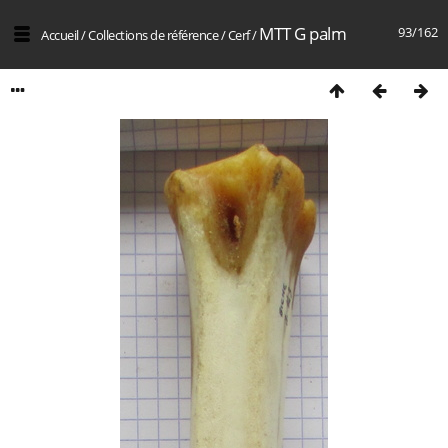
MTT G palm
93/162
Accueil
/
Collections de référence
/
Cerf
/