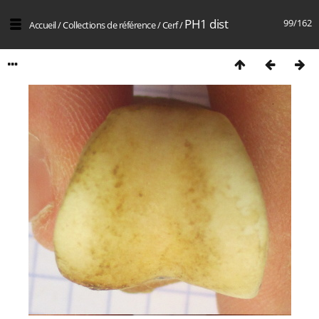
PH1 dist
99/162
Accueil
/
Collections de référence
/
Cerf
/