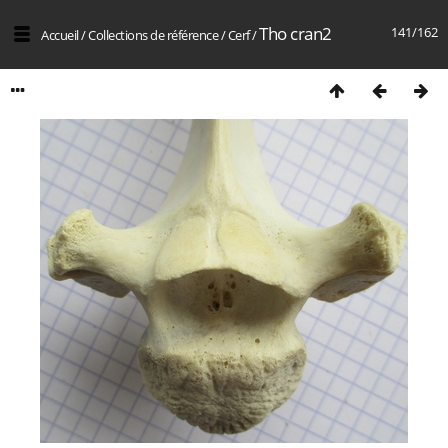
Tho cran2
141/162
Accueil
/
Collections de référence
/
Cerf
/