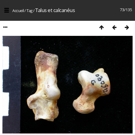
Talus et calcanéus
73/135
Accueil
/
Tag
/