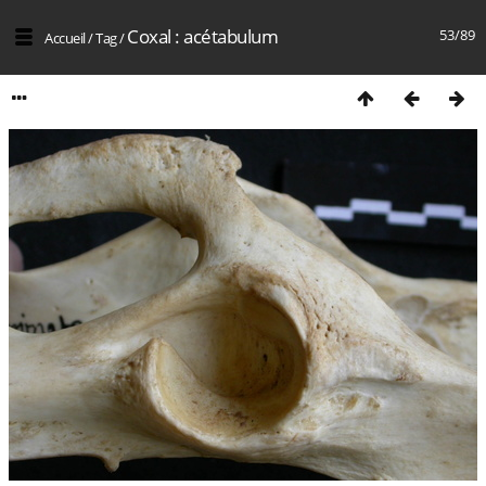
Coxal : acétabulum
53/89
Accueil
/
Tag
/