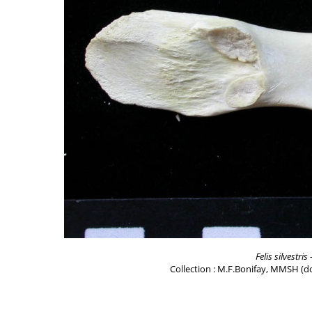
Felis silvestris
-
Collection : M.F.Bonifay, MMSH (do