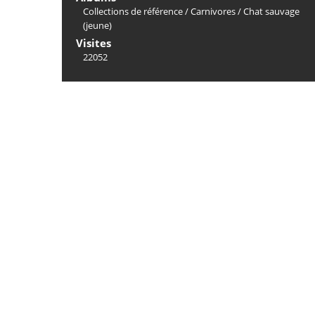
Collections de référence
/
Carnivores
/
Chat sauvage
(jeune)
Visites
22052