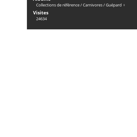
Collections de référence
/
Carnivores
/
Guépard ♀
Visites
24634