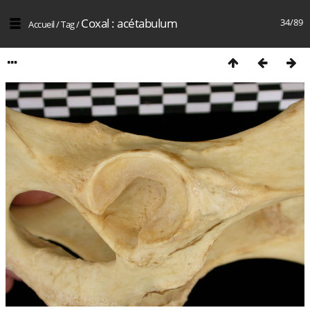
Coxal : acétabulum
34/89
Accueil
/
Tag
/