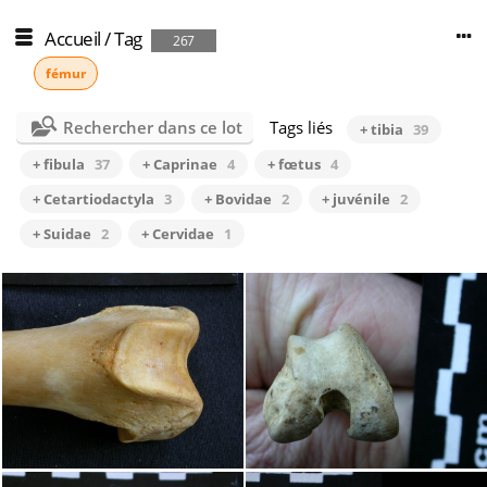
Accueil
/
Tag
267
fémur
Rechercher dans ce lot
Tags liés
+ tibia
39
+ fibula
37
+ Caprinae
4
+ fœtus
4
+ Cetartiodactyla
3
+ Bovidae
2
+ juvénile
2
+ Suidae
2
+ Cervidae
1