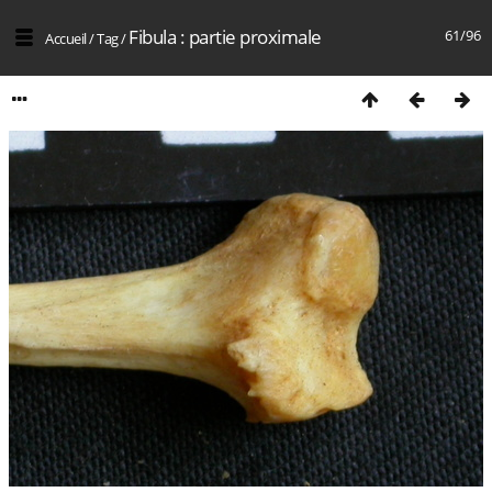
Fibula : partie proximale
61/96
Accueil
/
Tag
/