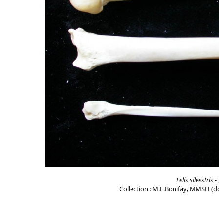
Felis silvestris
- 
Collection : M.F.Bonifay, MMSH (do