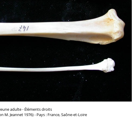
Jeune adulte - Éléments droits
n M. Jeannet 1976) - Pays : France, Saône-et-Loire