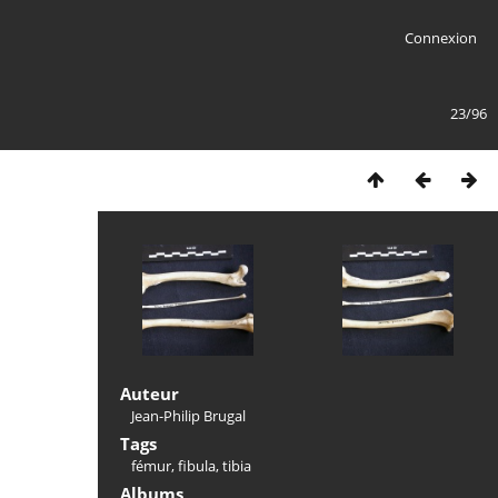
Connexion
23/96
Auteur
Jean-Philip Brugal
Tags
fémur
,
fibula
,
tibia
Albums