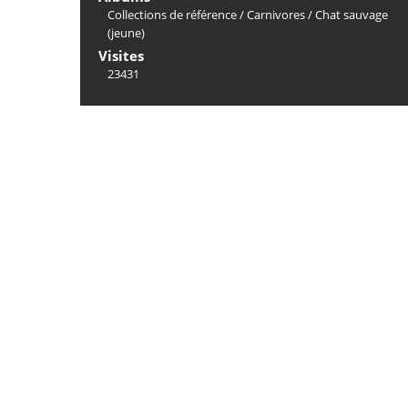
Collections de référence
/
Carnivores
/
Chat sauvage
(jeune)
Visites
23431