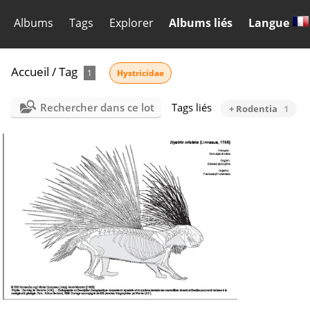
Albums
Tags
Explorer
Albums liés
Langue
Accueil
/
Tag
1
Hystricidae
Rechercher dans ce lot
Tags liés
+ Rodentia
1