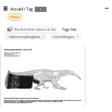
Accueil
/
Tag
1
Pilosa
Rechercher dans ce lot
Tags liés
+ Myrmecophagidae
1
+ Vermilingua
1