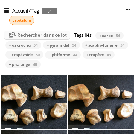
Accueil
/
Tag
54
capitatum
Rechercher dans ce lot
Tags liés
+ carpe
54
+ os crochu
54
+ pyramidal
54
+ scapho-lunaire
54
+ trapézoïde
50
+ pisiforme
44
+ trapèze
43
+ phalange
40