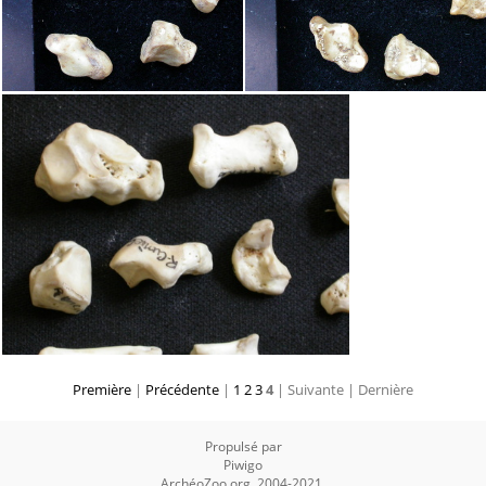
Première
|
Précédente
|
1
2
3
4
| Suivante
| Dernière
Propulsé par
Piwigo
ArchéoZoo.org, 2004-2021.