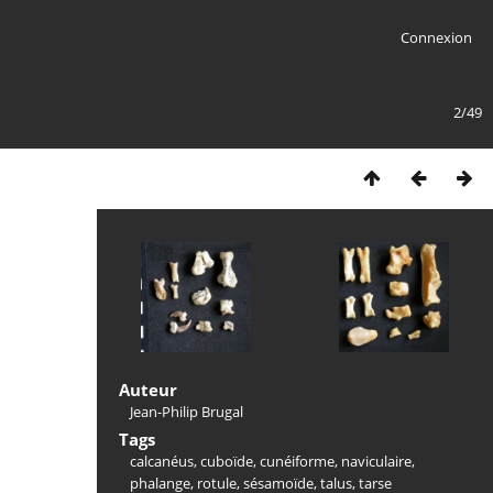
Connexion
2/49
Auteur
Jean-Philip Brugal
Tags
calcanéus
,
cuboïde
,
cunéiforme
,
naviculaire
,
phalange
,
rotule
,
sésamoïde
,
talus
,
tarse