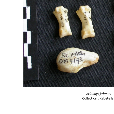
Acinonyx jubatus
-
Collection : Kabete l