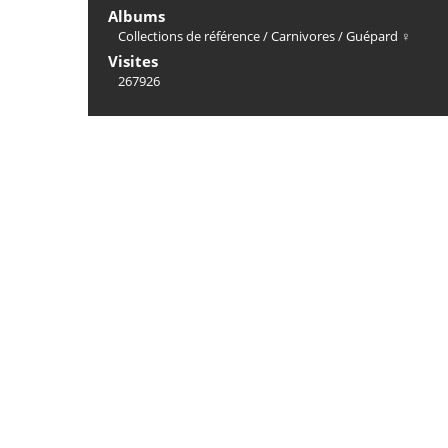
Albums
Collections de référence
/
Carnivores
/
Guépard ♀
Visites
267926