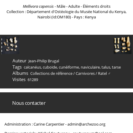
Mellivora capensis
- Mâle - Adulte - Éléments droits
Collection : Département d'Ostéologie du Musée National du Kenya,
Nairobi (Id:OM180) - Pays : Kenya
Auteur
Jean-Philip Brugal
Tags
calcanéus
,
cuboïde
,
cunéiforme
,
naviculaire
,
talus
,
tarse
Albums
Collections de référence
/
Carnivores
/
Ratel ♂
Visites
61289
Nous contacter
Administration : Carine Carpentier -
admin@archezoo.org