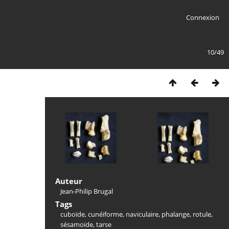
Connexion
10/49
Auteur
Jean-Philip Brugal
Tags
cuboïde
,
cunéiforme
,
naviculaire
,
phalange
,
rotule
,
sésamoïde
,
tarse