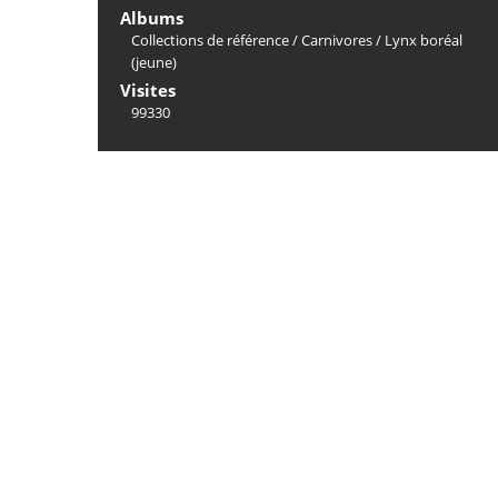
Albums
Collections de référence
/
Carnivores
/
Lynx boréal
(jeune)
Visites
99330