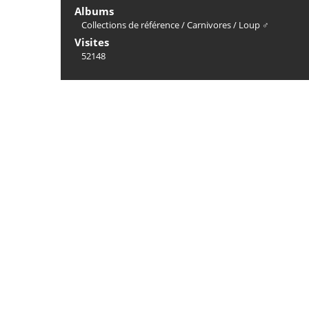
Albums
Collections de référence
/
Carnivores
/
Loup ♂
Visites
52148