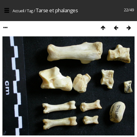
Tarse et phalanges
22/49
Accueil
/
Tag
/