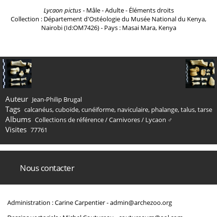
Lycaon pictus
- Mâle - Adulte - Éléments droits
Collection : Département d'Ostéologie du Musée National du Kenya,
Nairobi (Id:OM7426) - Pays : Masai Mara, Kenya
Auteur
Jean-Philip Brugal
Tags
calcanéus
,
cuboïde
,
cunéiforme
,
naviculaire
,
phalange
,
talus
,
tarse
Albums
Collections de référence
/
Carnivores
/
Lycaon ♂
Visites
77761
Nous contacter
Administration : Carine Carpentier -
admin@archezoo.org