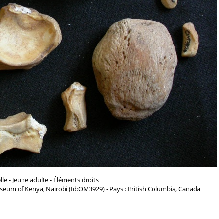
le - Jeune adulte - Éléments droits
seum of Kenya, Nairobi (Id:OM3929) - Pays : British Columbia, Canada