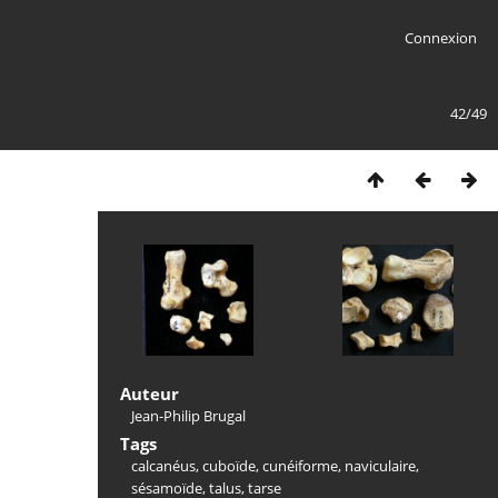
Connexion
42/49
Auteur
Jean-Philip Brugal
Tags
calcanéus
,
cuboïde
,
cunéiforme
,
naviculaire
,
sésamoïde
,
talus
,
tarse