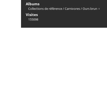
Albums
Collections de référence
/
Carnivores
/
Ours brun ♀
Visites
155098