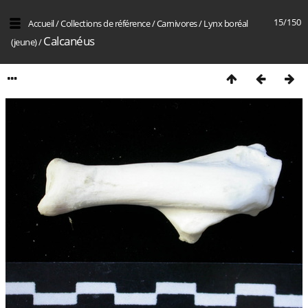
15/150
Accueil
/
Collections de référence
/
Carnivores
/
Lynx boréal
Calcanéus
(jeune)
/