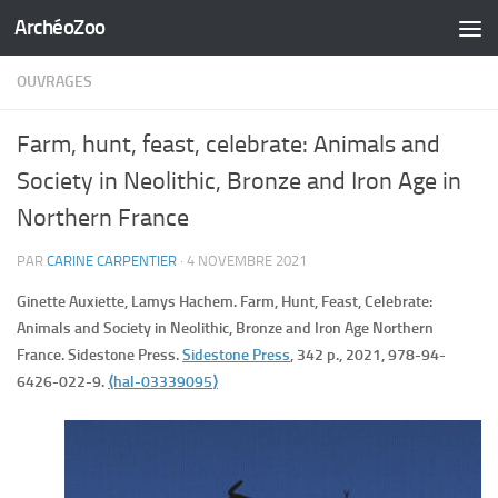
ArchéoZoo
Skip to content
OUVRAGES
Farm, hunt, feast, celebrate: Animals and
Society in Neolithic, Bronze and Iron Age in
Northern France
PAR
CARINE CARPENTIER
·
4 NOVEMBRE 2021
Ginette Auxiette, Lamys Hachem. Farm, Hunt, Feast, Celebrate:
Animals and Society in Neolithic, Bronze and Iron Age Northern
France. Sidestone Press.
Sidestone Press
, 342 p., 2021, 978-94-
6426-022-9.
⟨hal-03339095⟩