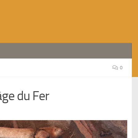
0
 âge du Fer