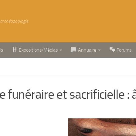
 archéozoologie
ls
Expositions/Médias
Annuaire
Forums
funéraire et sacrificielle :