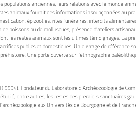
s populations anciennes, leurs relations avec le monde anima
estes animaux fournit des informations insoupçonnées au prem
tication, épizooties, rites funéraires, interdits alimentai
 de poissons ou de mollusques, présence d’ateliers artisana
ont les restes animaux sont les ultimes témoignages. La prem
acrifices publics et domestiques. Un ouvrage de référence so
préhistoire. Une porte ouverte sur l’ethnographie paléolithiq
5594). Fondateur du Laboratoire d’Archéozoologie de Compiè
a étudié, entre autres, les restes des premiers sanctuaires gau
 à l’archéozoologie aux Universités de Bourgogne et de Franc