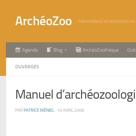
Skip to content
ArchéoZoo
Informations et ressources en
Agenda
Blog
ArchéoZoothèque
Outi
OUVRAGES
Manuel d’archéozoologie 
PAR
PATRICE MÉNIEL
·
10 AVRIL 2008