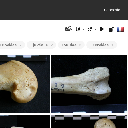
Connexion
+ Bovidae
2
+ juvénile
2
+ Suidae
2
+ Cervidae
1