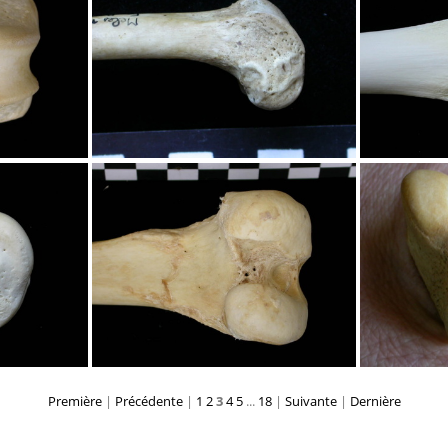
istale
Fémur : partie distale
Fém
istale
Fémur : partie distale
Fém
Première
|
Précédente
|
1
2
3
4
5
...
18
|
Suivante
|
Dernière