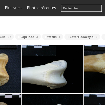
Plus vues
Photos récentes
bula
37
+ Caprinae
4
+ fœtus
4
+ Cetartiodactyla
3