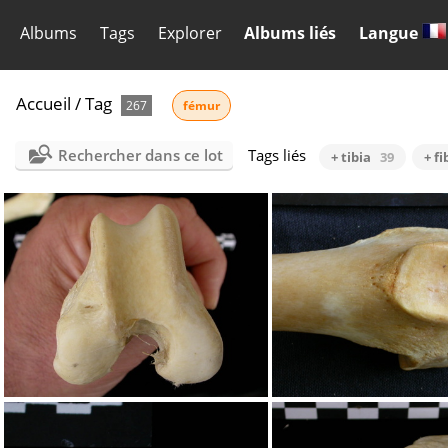
Albums
Tags
Explorer
Albums liés
Langue
Accueil
/
Tag
267
fémur
Rechercher dans ce lot
Tags liés
+ tibia
39
+ fi