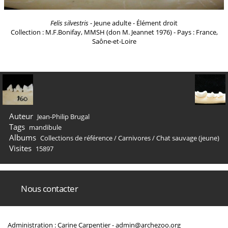
Felis silvestris
- Jeune adulte - Élément droit
Collection : M.F.Bonifay, MMSH (don M. Jeannet 1976) - Pays : France,
Saône-et-Loire
Auteur
Jean-Philip Brugal
Tags
mandibule
Albums
Collections de référence
/
Carnivores
/
Chat sauvage (jeune)
Visites
15897
Nous contacter
Administration : Carine Carpentier -
admin@archezoo.org