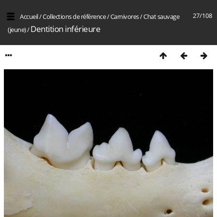
27/108
Accueil
/
Collections de référence
/
Carnivores
/
Chat sauvage
Dentition inférieure
(jeune)
/