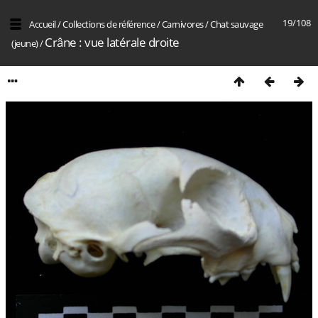
19/108
Accueil
/
Collections de référence
/
Carnivores
/
Chat sauvage
Crâne : vue latérale droite
(jeune)
/