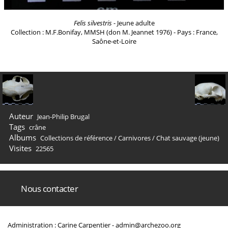
Felis silvestris
- Jeune adulte
Collection : M.F.Bonifay, MMSH (don M. Jeannet 1976) - Pays : France,
Saône-et-Loire
Auteur
Jean-Philip Brugal
Tags
crâne
Albums
Collections de référence
/
Carnivores
/
Chat sauvage (jeune)
Visites
22565
Nous contacter
Administration : Carine Carpentier -
admin@archezoo.org