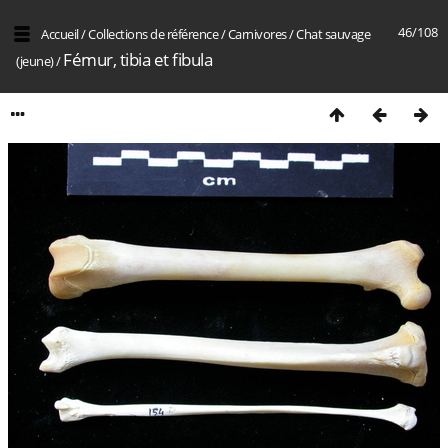
46/108
Accueil
/
Collections de référence
/
Carnivores
/
Chat sauvage
Fémur, tibia et fibula
(jeune)
/