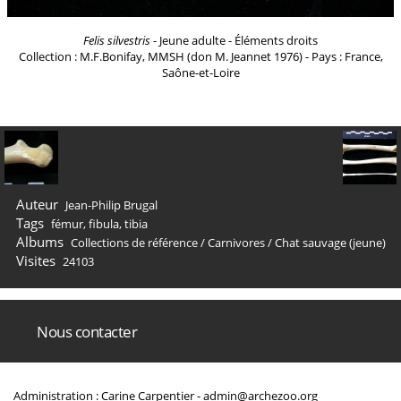
Felis silvestris
- Jeune adulte - Éléments droits
Collection : M.F.Bonifay, MMSH (don M. Jeannet 1976) - Pays : France,
Saône-et-Loire
Auteur
Jean-Philip Brugal
Tags
fémur
,
fibula
,
tibia
Albums
Collections de référence
/
Carnivores
/
Chat sauvage (jeune)
Visites
24103
Nous contacter
Administration : Carine Carpentier -
admin@archezoo.org