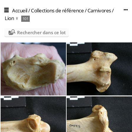
Accueil
/
Collections de référence
/
Carnivores
/
Lion ♀
101
Rechercher dans ce lot