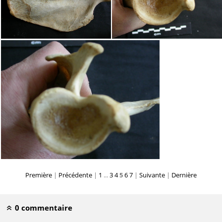
Première
|
Précédente
|
1
...
3
4
5
6
7
|
Suivante
|
Dernière
0 commentaire